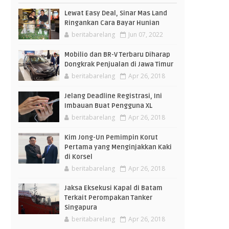
Lewat Easy Deal, Sinar Mas Land
Ringankan Cara Bayar Hunian
beritabarelang
Jun 07, 2022
Mobilio dan BR-V Terbaru Diharap
Dongkrak Penjualan di Jawa Timur
beritabarelang
Apr 26, 2018
Jelang Deadline Registrasi, Ini
Imbauan Buat Pengguna XL
beritabarelang
Apr 26, 2018
Kim Jong-Un Pemimpin Korut
Pertama yang Menginjakkan Kaki
di Korsel
beritabarelang
Apr 26, 2018
Jaksa Eksekusi Kapal di Batam
Terkait Perompakan Tanker
Singapura
beritabarelang
Apr 26, 2018