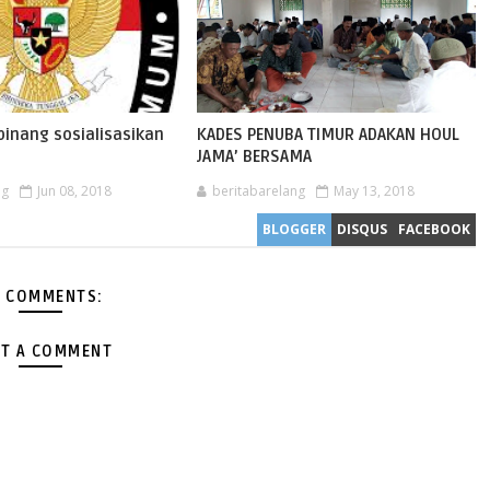
inang sosialisasikan
KADES PENUBA TIMUR ADAKAN HOUL
JAMA’ BERSAMA
ng
Jun 08, 2018
beritabarelang
May 13, 2018
BLOGGER
DISQUS
FACEBOOK
 COMMENTS:
T A COMMENT