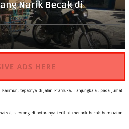
ang Narik Becak di
IVE ADS HERE
Karimun, tepatnya di Jalan Pramuka, Tanjungbalai, pada Jumat
atroli, seorang di antaranya terlihat menarik becak bermuatan