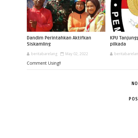
Dandim Perintahkan Aktifkan
KPU Tanjungp
Siskamling
pilkada
beritabarelang
May 02, 2022
beritabarela
Comment Using!!
NO
POS