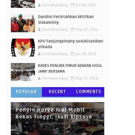
beritabarelang
Jun 04, 2022
Dandim Perintahkan Aktifkan
Siskamling
beritabarelang
May 02, 2022
KPU Tanjungpinang sosialisasikan
pilkada
beritabarelang
Jun 08, 2018
KADES PENUBA TIMUR ADAKAN HOUL
JAMA’ BERSAMA
beritabarelang
May 13, 2018
POPULAR
RECENT
COMMENTS
Pengin Harga Jual Mobil
Bekas Tinggi, Ikuti Tipsnya