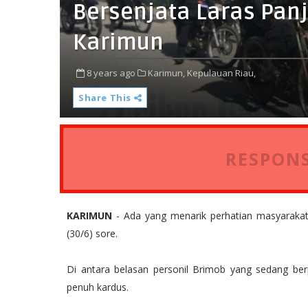
Bersenjata Laras Panj
Karimun
8 years ago
Karimun,
Kepulauan Riau,
Share This
RESPONS
KARIMUN
- Ada yang menarik perhatian masyarakat 
(30/6) sore.
Di antara belasan personil Brimob yang sedang berp
penuh kardus.